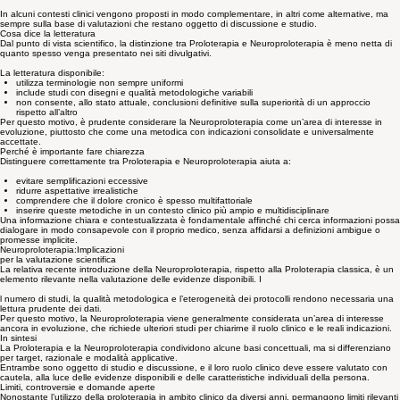
approcci differenti
con target anatomici diversi
e ipotesi fisiopatologiche non sovrapponibili
In alcuni contesti clinici vengono proposti in modo complementare, in altri come alternative, ma
sempre sulla base di valutazioni che restano oggetto di discussione e studio.
Cosa dice la letteratura
Dal punto di vista scientifico, la distinzione tra Proloterapia e Neuroproloterapia è meno netta di
quanto spesso venga presentato nei siti divulgativi.
La letteratura disponibile:
utilizza terminologie non sempre uniformi
include studi con disegni e qualità metodologiche variabili
non consente, allo stato attuale, conclusioni definitive sulla superiorità di un approccio
rispetto all’altro
Per questo motivo, è prudente considerare la Neuroproloterapia come un’area di interesse in
evoluzione, piuttosto che come una metodica con indicazioni consolidate e universalmente
accettate.
Perché è importante fare chiarezza
Distinguere correttamente tra Proloterapia e Neuroproloterapia aiuta a:
evitare semplificazioni eccessive
ridurre aspettative irrealistiche
comprendere che il dolore cronico è spesso multifattoriale
inserire queste metodiche in un contesto clinico più ampio e multidisciplinare
Una informazione chiara e contestualizzata è fondamentale affinché chi cerca informazioni possa
dialogare in modo consapevole con il proprio medico, senza affidarsi a definizioni ambigue o
promesse implicite.
Neuroproloterapia:Implicazioni
per la valutazione scientifica
La relativa recente introduzione della Neuroproloterapia, rispetto alla Proloterapia classica, è un
elemento rilevante nella valutazione delle evidenze disponibili. I
l numero di studi, la qualità metodologica e l’eterogeneità dei protocolli rendono necessaria una
lettura prudente dei dati.
Per questo motivo, la Neuroproloterapia viene generalmente considerata un’area di interesse
ancora in evoluzione, che richiede ulteriori studi per chiarirne il ruolo clinico e le reali indicazioni.
In sintesi
La Proloterapia e la Neuroproloterapia condividono alcune basi concettuali, ma si differenziano
per target, razionale e modalità applicative.
Entrambe sono oggetto di studio e discussione, e il loro ruolo clinico deve essere valutato con