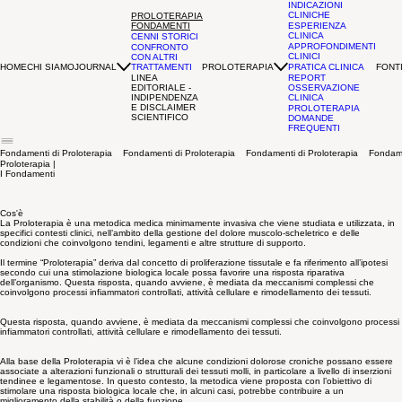
INDICAZIONI
CLINICHE
PROLOTERAPIA
FONDAMENTI
ESPERIENZA
CLINICA
CENNI STORICI
APPROFONDIMENTI
CONFRONTO
CLINICI
CON ALTRI
HOME
CHI SIAMO
JOURNAL
PROLOTERAPIA
FONTI
TRATTAMENTI
PRATICA CLINICA
LINEA
REPORT
EDITORIALE -
OSSERVAZIONE
INDIPENDENZA
CLINICA
E DISCLAIMER
PROLOTERAPIA
SCIENTIFICO
DOMANDE
FREQUENTI
Fondamenti di Proloterapia
Proloterapia |
I Fondamenti
Cos'è
La Proloterapia è una metodica medica minimamente invasiva che viene studiata e utilizzata, in
specifici contesti clinici, nell’ambito della gestione del dolore muscolo-scheletrico e delle
condizioni che coinvolgono tendini, legamenti e altre strutture di supporto.
Il termine “Proloterapia” deriva dal concetto di proliferazione tissutale e fa riferimento all’ipotesi
secondo cui una stimolazione biologica locale possa favorire una risposta riparativa
dell’organismo. Questa risposta, quando avviene, è mediata da meccanismi complessi che
coinvolgono processi infiammatori controllati, attività cellulare e rimodellamento dei tessuti.
Questa risposta, quando avviene, è mediata da meccanismi complessi che coinvolgono processi
infiammatori controllati, attività cellulare e rimodellamento dei tessuti.
Alla base della
Proloterapia
vi è l’idea che alcune condizioni dolorose croniche possano essere
associate a alterazioni funzionali o strutturali dei tessuti molli, in particolare a livello di inserzioni