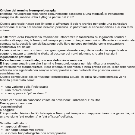
Cosa la Proloterapia NON è
Un approccio che richiede cautele e valutazione
Proloterapia vs. Neuroproloterapia: cosa cambia davvero?
Origine del termine Neuroproloterapia
Il termine Neuroproloterapia viene comunemente associato a una modalità di trattamento
sviluppata dal medico John Lyftogt a partire dal 2002.
Questo approccio nasce con l’intento di affrontare il dolore cronico ponendo una particolare
attenzione al ruolo del sistema nervoso periferico, in particolare ai nervi superficiali e ai loro rami
cutanei.
A differenza della Proloterapia tradizionale, storicamente focalizzata su legamenti, tendini e
strutture di supporto, la Neuroproloterapia propone un target anatomico differente e un razionale
centrato sulla possibile sensibilizzazione delle fibre nervose periferiche come meccanismo
contributivo del dolore.
Le iniezioni, in questo contesto, vengono generalmente eseguite in modo più superficiale e
seguono mappe anatomiche riferite al decorso dei nervi, piuttosto che alle inserzioni
legamentose profonde.
Un’evoluzione concettuale, non una definizione univoca
È importante sottolineare che il termine Neuroproloterapia non identifica una metodica
universalmente standardizzata. Nella letteratura scientifica e nella pratica clinica, il concetto viene
utilizzato con significati non sempre sovrapponibili e con protocolli che possono variare
sensibilmente.
Questo contribuisce alla confusione terminologica attuale, in cui la Neuroproloterapia viene
talvolta presentata come:
una variante della Proloterapia
una tecnica distinta
o un approccio “più moderno”
senza che vi sia un consenso chiaro su definizione, indicazioni e risultati.
Due approcci, non due
“versioni migliori
o peggiori”
È importante chiarire che Proloterapia e Neuroproloterapia non rappresentano una gerarchia, né
una versione “più moderna” o “più efficace” dell’altra.
Si tratta piuttosto di: