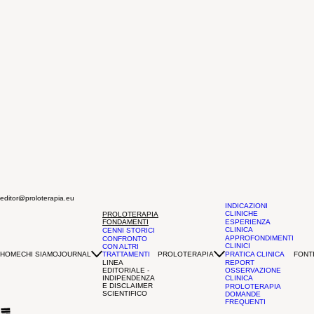
editor@proloterapia.eu
INDICAZIONI
CLINICHE
PROLOTERAPIA
FONDAMENTI
ESPERIENZA
CLINICA
CENNI STORICI
APPROFONDIMENTI
CONFRONTO
CLINICI
CON ALTRI
HOME
CHI SIAMO
JOURNAL
PROLOTERAPIA
FONTI
TRATTAMENTI
PRATICA CLINICA
LINEA
REPORT