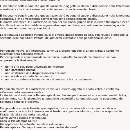
tendinee e legamentose. In questo contesto, la metodica viene proposta con l’obiettivo di
stimolare una risposta biologica locale che, in alcuni casi, potrebbe contribuire a un
miglioramento della stabilità o della funzione.
È importante sottolineare che questo razionale è oggetto di studio e discussione nella letteratura
scientifica, e che i meccanismi coinvolti non sono completamente chiariti.
È importante sottolineare che questo razionale è oggetto di studio e discussione nella letteratura
scientifica, e che i meccanismi coinvolti non sono completamente chiariti.
In ambito scientifico, la Proloterapia rientra nel più ampio gruppo delle injection therapies e viene
talvolta inclusa tra le cosiddette regenerative injection therapies, sebbene la terminologia e le
definizioni non siano sempre uniformi.
La letteratura disponibile include studi di diversa qualità metodologica, con risultati eterogenei a
seconda delle condizioni trattate, dei protocolli utilizzati e delle popolazioni studiate.
Per questo motivo, la Proloterapia continua a essere oggetto di analisi critica e confronto
all’interno della comunità medica.
Per comprendere correttamente la metodica, è altrettanto importante chiarire cosa non
rappresenta la Proloterapia:
non è una soluzione universale per il dolore
non garantisce risultati
non sostituisce una diagnosi medica accurata
non è indicata in tutte le condizioni
non va considerata isolatamente dal contesto clinico complessivo
Per questo motivo, la Proloterapia continua a essere oggetto di analisi critica e confronto
all’interno della comunità medica.
La decisione di valutare la
Proloterapia
dovrebbe sempre basarsi su una attenta analisi clinica,
sul confronto con le alternative terapeutiche disponibili e su una discussione trasparente dei
potenziali benefici e dei limiti.
Comprendere cos’è la Proloterapia significa, quindi, riconoscerla come una metodica in
evoluzione, che suscita interesse ma richiede un approccio informato, critico e responsabile.
Il razionale alla base della metodica
Come viene descritta in letteratura