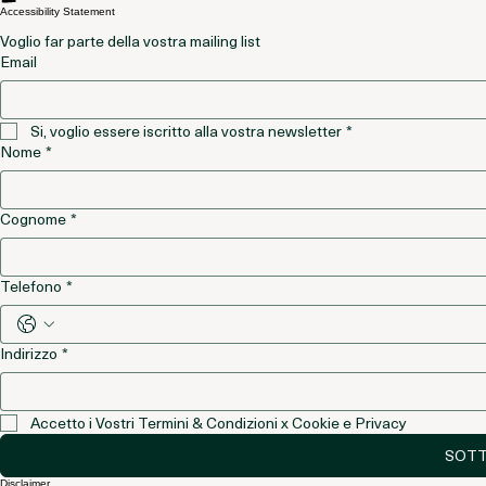
EDITORIALE -
OSSERVAZIONE
INDIPENDENZA
CLINICA
E DISCLAIMER
PROLOTERAPIA
SCIENTIFICO
DOMANDE
FREQUENTI
Accessibility Statement
Voglio far parte della vostra mailing list
Email
Si, voglio essere iscritto alla vostra newsletter
*
Nome
*
Cognome
*
Telefono
*
Indirizzo
*