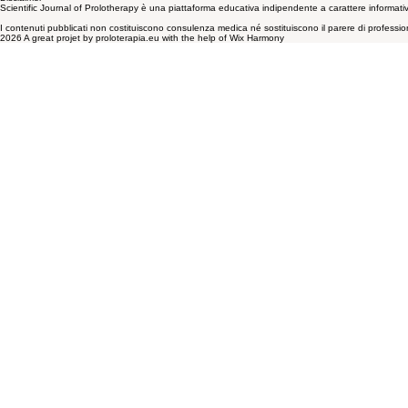
Accetto i Vostri Termini & Condizioni x Cookie e Privacy
SOTT
Disclaimer
Scientific Journal of Prolotherapy è una piattaforma educativa indipendente a carattere informativ
I contenuti pubblicati non costituiscono consulenza medica né sostituiscono il parere di professionist
2026 A great projet by proloterapia.eu with the help of Wix Harmony