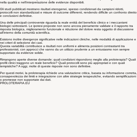
cautela, alla luce delle evidenze disponibili e delle caratteristiche individuali della persona.
Limiti, controversie e domande aperte
Nonostante l’utilizzo della proloterapia in ambito clinico da diversi anni, permangono limiti rilevanti
nella qualità e nell’interpretazione delle evidenze disponibili.
Gli studi pubblicati mostrano risultati eterogenei, spesso condizionati da campioni ridotti,
protocolli non standardizzati e misure di outcome differenti, rendendo difficile un confronto diretto
e conclusioni definitive.
Una delle principali controversie riguarda la reale entità del beneficio clinico e i meccanismi
biologici sottostanti. Le ipotesi proposte non sono ancora pienamente validate e il rapporto tra
risposta biologica, miglioramento funzionale e riduzione del dolore resta oggetto di discussione
all’interno della comunità scientifica.
Esistono inoltre divergenze significative nelle indicazioni cliniche, nelle modalità di applicazione e
nei criteri di selezione dei casi.
Questa variabilità contribuisce a risultati non uniformi e alimenta posizioni contrastanti tra
professionisti, con approcci che vanno da un utilizzo prudente a un entusiasmo non sempre
supportato da evidenze solide.
Rimangono aperte diverse domande: quali condizioni rispondono meglio alla proloterapia? Quali
profili clinici traggono un reale beneficio? Quali protocolli sono più appropriati e con quali
tempistiche? A oggi, molte di queste risposte non sono definitive.
Per questi motivi, la proloterapia richiede una valutazione critica, basata su informazione corretta,
consapevolezza dei limiti e integrazione con altre strategie terapeutiche, evitando semplificazioni
o promesse non supportate dai dati.
PROLOTERAPIA.EU