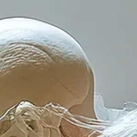
Journal editorial
20 mar
Tempo di lettura: 3 min
Approfondimenti clinici
Proloterapia | Una prospettiva istituziona
nel contesto clinico internazionale
Una panoramica istituzionale sulla proloterapia: indicazioni, meccani
ipotizzati e limiti delle evidenze nel contesto clinico internazionale.