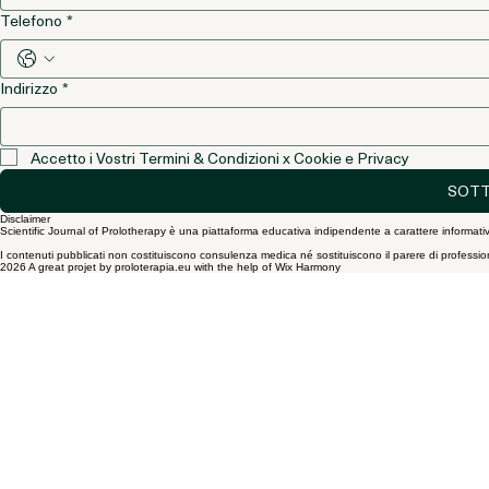
Cognome
*
Telefono
*
Indirizzo
*
Accetto i Vostri Termini & Condizioni x Cookie e Privacy
SOTT
Disclaimer
Scientific Journal of Prolotherapy è una piattaforma educativa indipendente a carattere informativ
I contenuti pubblicati non costituiscono consulenza medica né sostituiscono il parere di professionist
2026 A great projet by proloterapia.eu with the help of Wix Harmony