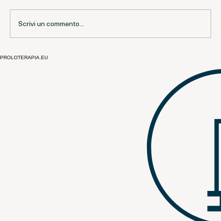
Scrivi un commento...
PROLOTERAPIA.EU
Tendinopatia cronica e Proloterapia |
Evoluzione del concetto di “tendinite”
e implicazioni terapeutiche