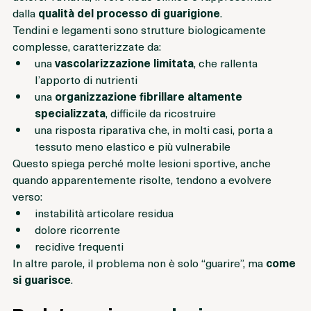
dolore. Tuttavia, il vero nodo clinico è rappresentato 
dalla 
qualità del processo di guarigione
.
Tendini e legamenti sono strutture biologicamente 
complesse, caratterizzate da:
una 
vascolarizzazione limitata
, che rallenta 
l’apporto di nutrienti
una 
organizzazione fibrillare altamente 
specializzata
, difficile da ricostruire
una risposta riparativa che, in molti casi, porta a 
tessuto meno elastico e più vulnerabile
Questo spiega perché molte lesioni sportive, anche 
quando apparentemente risolte, tendono a evolvere 
verso:
instabilità articolare residua
dolore ricorrente
recidive frequenti
In altre parole, il problema non è solo “guarire”, ma 
come 
si guarisce
.