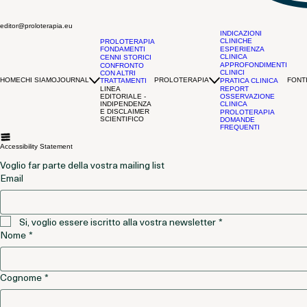
editor@proloterapia.eu
INDICAZIONI
CLINICHE
PROLOTERAPIA
FONDAMENTI
ESPERIENZA
CLINICA
CENNI STORICI
APPROFONDIMENTI
CONFRONTO
CLINICI
CON ALTRI
HOME
CHI SIAMO
JOURNAL
PROLOTERAPIA
FONTI
TRATTAMENTI
PRATICA CLINICA
LINEA
REPORT
EDITORIALE -
OSSERVAZIONE
INDIPENDENZA
CLINICA
E DISCLAIMER
PROLOTERAPIA
SCIENTIFICO
DOMANDE
FREQUENTI
Accessibility Statement
Voglio far parte della vostra mailing list
Email
Si, voglio essere iscritto alla vostra newsletter
*
Nome
*