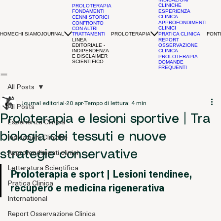
INDICAZIONI
CLINICHE
PROLOTERAPIA
FONDAMENTI
ESPERIENZA
CLINICA
CENNI STORICI
APPROFONDIMENTI
CONFRONTO
CLINICI
CON ALTRI
HOME
CHI SIAMO
JOURNAL
PROLOTERAPIA
FONTI
TRATTAMENTI
PRATICA CLINICA
LINEA
REPORT
EDITORIALE -
OSSERVAZIONE
INDIPENDENZA
CLINICA
E DISCLAIMER
PROLOTERAPIA
SCIENTIFICO
DOMANDE
FREQUENTI
All Posts
Journal editorial
20 apr
Tempo di lettura: 4 min
All Posts
Proloterapia e lesioni sportive | Tra
Esperienza Clinica
biologia dei tessuti e nuove
Indicazioni Cliniche
Approfondimenti clinici
strategie conservative
Letteratura Scientifica
Proloterapia e sport | Lesioni tendinee, 
Pratica Clinica
recupero e medicina rigenerativa
International