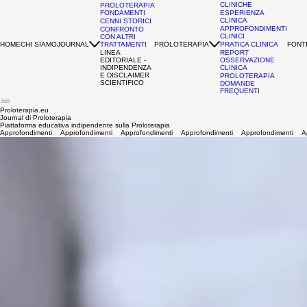
INDICAZIONI
CLINICHE
PROLOTERAPIA
FONDAMENTI
ESPERIENZA
CLINICA
CENNI STORICI
APPROFONDIMENTI
CONFRONTO
CLINICI
CON ALTRI
HOME
CHI SIAMO
JOURNAL
PROLOTERAPIA
FONTI
TRATTAMENTI
PRATICA CLINICA
LINEA
REPORT
EDITORIALE -
OSSERVAZIONE
INDIPENDENZA
CLINICA
E DISCLAIMER
PROLOTERAPIA
SCIENTIFICO
DOMANDE
FREQUENTI
Proloterapia.eu
Journal di Proloterapia
Piattaforma educativa indipendente sulla Proloterapia
Approfondimenti