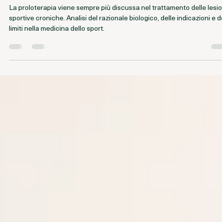
Journal editorial
15 mar
Tempo di lettura: 4 min
Esperienza Clinica
Proloterapia e lesioni sportive | Il ruolo del
terapie infiltrative nella medicina dello
sport
La proloterapia viene sempre più discussa nel trattamento delle lesio
sportive croniche. Analisi del razionale biologico, delle indicazioni e d
limiti nella medicina dello sport.